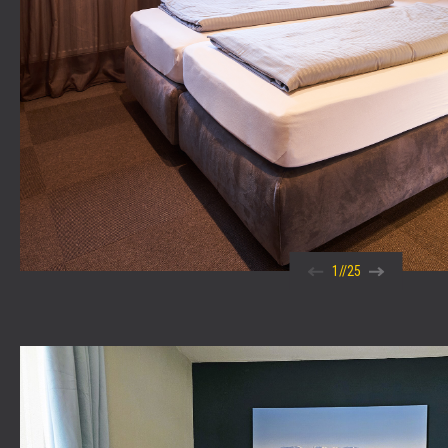
1
//
25