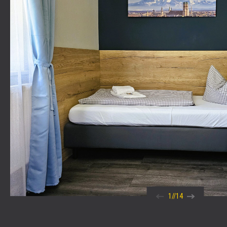
1
//
14