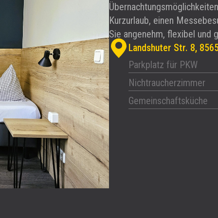
Übernachtungsmöglichkeiten 
Kurzurlaub, einen Messebesu
Sie angenehm, flexibel und 
Landshuter Str. 8, 856
Parkplatz für PKW
Nichtraucherzimmer
Gemeinschaftsküche