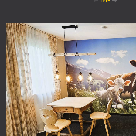
1
//
14