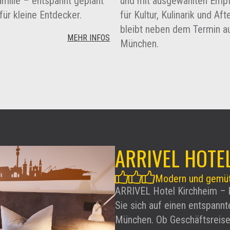
milie – entspannt geplant
und mit ausgewählten Emp
für kleine Entdecker.
für Kultur, Kulinarik und Af
bleibt neben dem Termin au
MEHR INFOS
München.
ARRIVEL HOTE
Modern und gemüt
ARRIVEL Hotel Kirchheim –
Sie sich auf einen entspann
München. Ob Geschäftsreise