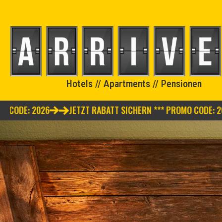
Hotels // Apartments // Pensionen
026
JETZT RABATT SICHERN *** PROMO CODE: 2026
JE