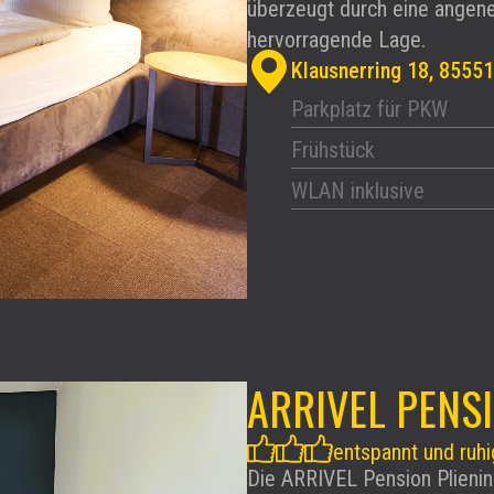
überzeugt durch eine angen
hervorragende Lage.
Klausnerring 18, 8555
Parkplatz für PKW
Frühstück
WLAN inklusive
ARRIVEL PENS
entspannt und ruhi
Die ARRIVEL Pension Plienin