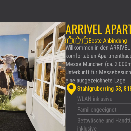
ARRIVEL APAR
Beste Anbindung
Willkommen in den ARRIVEL
komfortablen Apartmenthaus
Messe München (ca. 2.000m) 
Unterkunft für Messebesucher
eine ausgezeichnete Lage.
Stahlgruberring 53, 8
WLAN inklusive
Familiengeeignet
Bettwäsche und Handt
inklusive